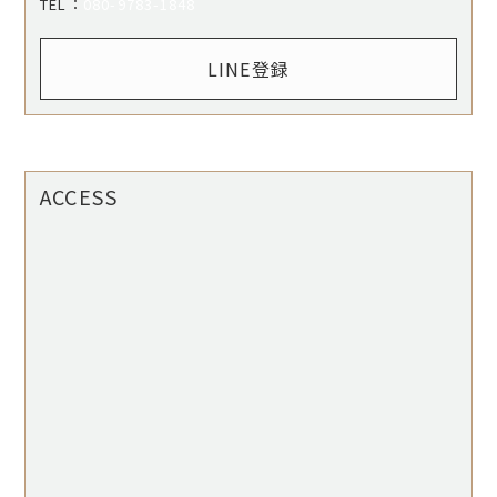
​​​​​​​TEL：
080-9783-1848
LINE登録
ACCESS