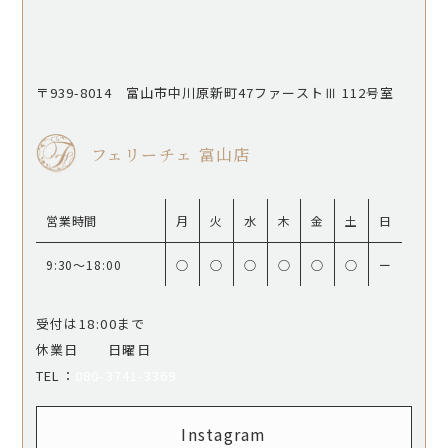
〒939-8014 富山市中川原新町47ファーストⅢ 112号室
フェリーチェ 富山店
営業時間
月
火
水
木
金
土
日
9:30〜18:00
○
○
○
○
○
○
ー
受付は18:00まで
休業日 日曜日
​​​​​​​TEL：
080-3741-3369
Instagram