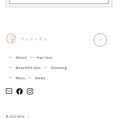
フェリーチェ
About
Hair loss
Beautiful skin
Slimming
Mens
News
© 2021 felice
/
Privacy policy