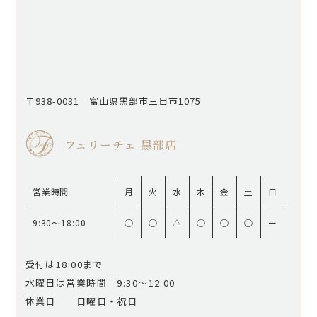
〒938-0031 富山県黒部市三日市1075
フェリーチェ 黒部店
営業時間
月
火
水
木
金
土
日
9:30〜18:00
○
○
△
○
○
○
ー
受付は18:00まで
水曜日は営業時間 9:30〜12:00
休業日 日曜日・祝日