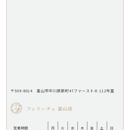
〒939-8014 富山市中川原新町47ファーストⅢ 112号室
フェリーチェ 富山店
営業時間
月
火
水
木
金
土
日