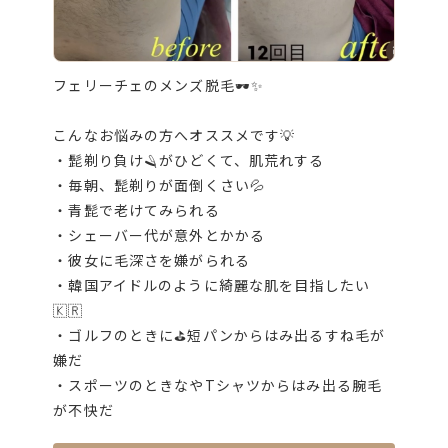
フェリーチェのメンズ脱毛🕶️✨
こんなお悩みの方へオススメです💡
・髭剃り負け🪒がひどくて、肌荒れする
・毎朝、髭剃りが面倒くさい💦
・青髭で老けてみられる
・シェーバー代が意外とかかる
・彼女に毛深さを嫌がられる
・韓国アイドルのように綺麗な肌を目指したい
🇰🇷
・ゴルフのときに⛳️短パンからはみ出るすね毛が
嫌だ
・スポーツのときなやTシャツからはみ出る腕毛
が不快だ