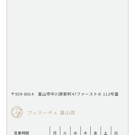
〒939-8014 富山市中川原新町47ファーストⅢ 112号室
フェリーチェ 富山店
営業時間
月
火
水
木
金
土
日