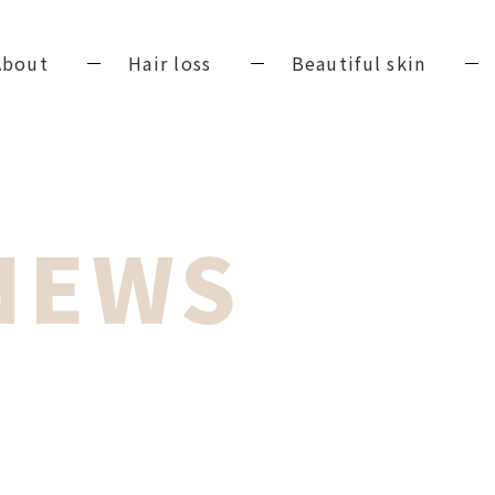
About
Hair loss
Beautiful skin
NEWS