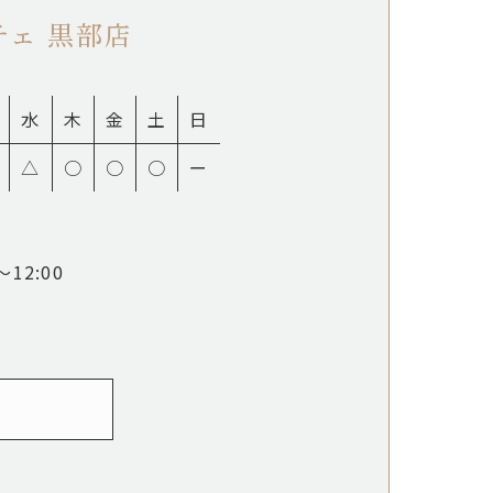
チェ 黒部店
水
木
金
土
日
△
○
○
○
ー
12:00