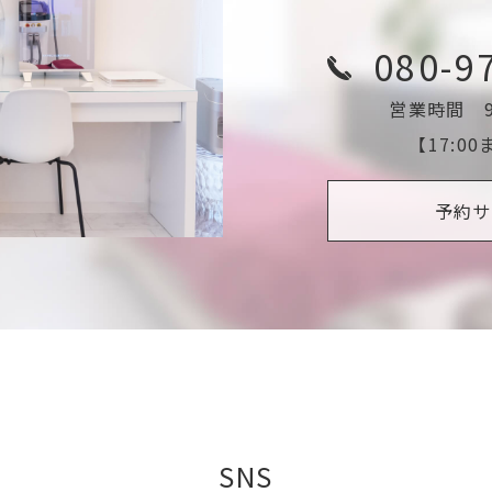
080-9
営業時間 9:
【17:0
予約サ
SNS